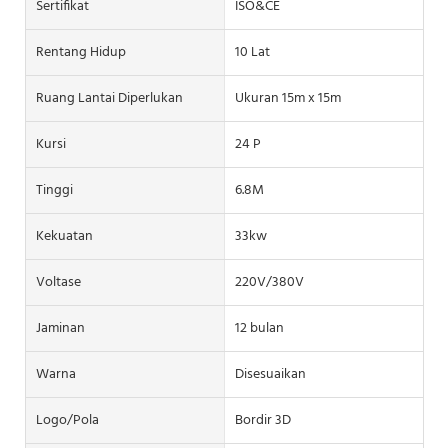
Sertifikat
ISO&CE
Rentang Hidup
10 Lat
Ruang Lantai Diperlukan
Ukuran 15m x 15m
Kursi
24 P
Tinggi
6.8M
Kekuatan
33kw
Voltase
220V/380V
Jaminan
12 bulan
Warna
Disesuaikan
Logo/pola
Bordir 3D