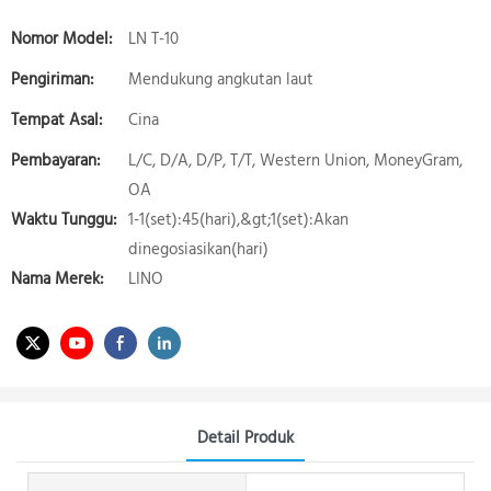
Nomor Model:
LN T-10
Pengiriman:
Mendukung angkutan laut
Tempat Asal:
Cina
Pembayaran:
L/C, D/A, D/P, T/T, Western Union, MoneyGram,
OA
Waktu Tunggu:
1-1(set):45(hari),&gt;1(set):Akan
dinegosiasikan(hari)
Nama Merek:
LINO
Detail Produk