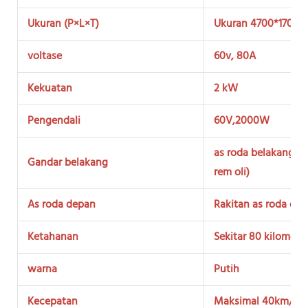
Ukuran (P×L×T)
Ukuran 4700*1700
voltase
60v, 80A
Kekuatan
2 kW
Pengendali
60V,2000W
as roda belakang ke
Gandar belakang
rem oli)
As roda depan
Rakitan as roda dep
Ketahanan
Sekitar 80 kilomete
warna
Putih
Kecepatan
Maksimal 40km/ja