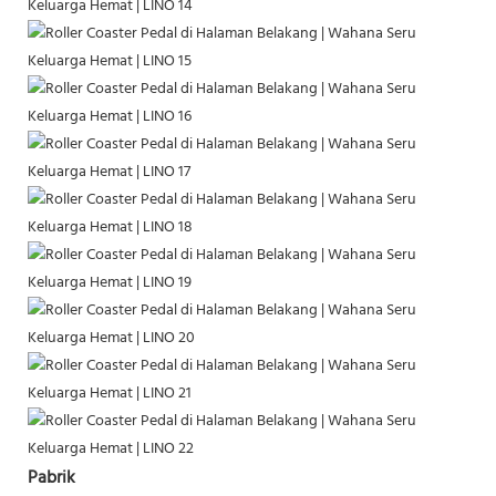
Pabrik