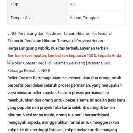
Tiup
NO
Tempat Asal
Henan, Tiongkok
LINO-Perancang dan Produsen Taman Hiburan Profesional
Eksportir Peralatan Hiburan Terawal di Provinsi Henan
Harga Langsung Pabrik, Kualitas terbaik, Layanan terbaik
Beri kami kesempatan, kembalikan kepuasan 100% kepada Anda
Roller Coaster Bertenaga Manusia memerlukan dua orang untuk
berpartisipasi dalam seluruh proses permainan, yang merupakan
versi miniatur roller coaster. Seluruh proses permainan ini
membutuhkan dua orang untuk bekerja sama. Ini adalah jenis baru
yang populer dari proyek foto kartu selebriti daring di taman
hiburan. Versi tanpa mesin, orang tua perlu berpartisipasi,
mengayuh sepeda, menggerakkan rantai untuk menggerakkan
kokpit ke titik tertinggi lintasan, kokpit meluncur di sepanjang