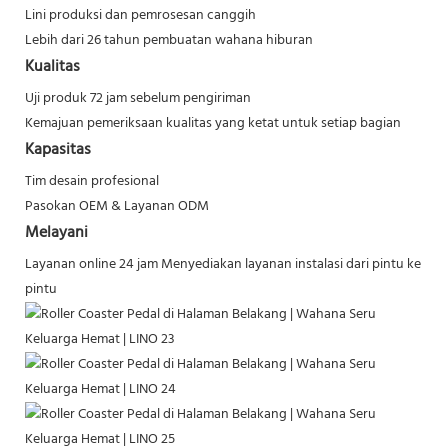
Lini produksi dan pemrosesan canggih
Lebih dari 26 tahun pembuatan wahana hiburan
Kualitas
Uji produk 72 jam sebelum pengiriman
Kemajuan pemeriksaan kualitas yang ketat untuk setiap bagian
Kapasitas
Tim desain profesional
Pasokan OEM & Layanan ODM
Melayani
Layanan online 24 jam
Menyediakan layanan instalasi dari pintu ke
pintu