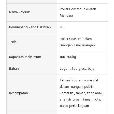
Roller Coaster Kekuatan
Nama Produk
Manusia
Penumpang Yang Diizinkan
<5
Roller Coaster, dalam
Jenis
ruangan, Luar ruangan
Kapasitas Maksimum
100-500kg
Bahan
Logam, fiberglass, baja
Taman hiburan komersial
dalam ruangan, publik,
Kesempatan
komersial, taman, zona anak-
anak di rumah, taman kota,
pusat perbelanjaan