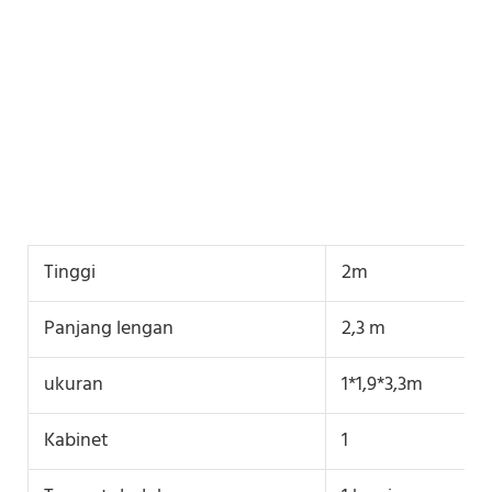
Tinggi
2m
Panjang lengan
2,3 m
ukuran
1*1,9*3,3m
Kabinet
1