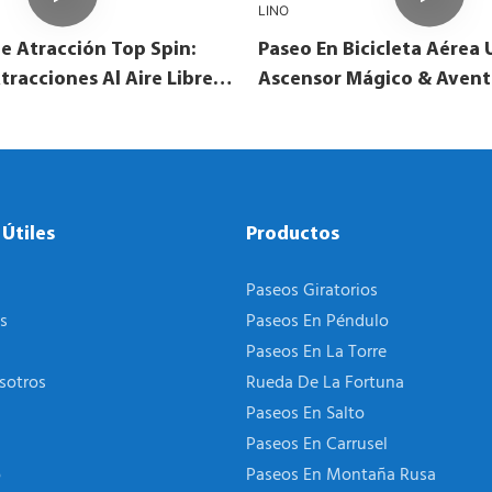
 Atracción Top Spin:
Paseo En Bicicleta Aérea 
tracciones Al Aire Libre,
Ascensor Mágico & Avent
uegos Y Feria De
Giratoria Para Parques Inf
LINO
 Útiles
Productos
Paseos Giratorios
s
Paseos En Péndulo
Paseos En La Torre
sotros
Rueda De La Fortuna
Paseos En Salto
Paseos En Carrusel
o
Paseos En Montaña Rusa