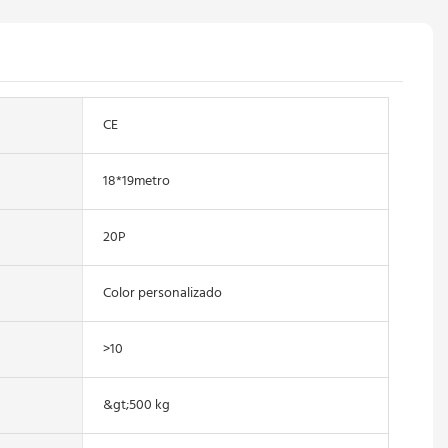
CE
18*19metro
20P
Color personalizado
>10
&gt;500 kg