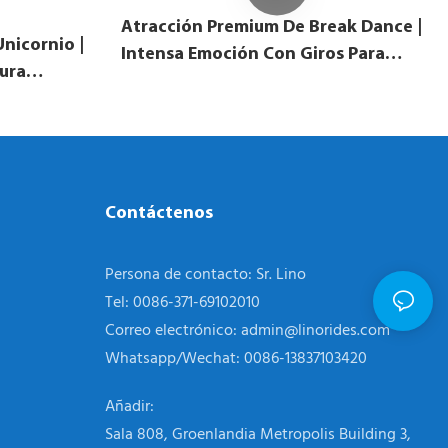
Atracción Premium De Break Dance |
Unicornio |
Intensa Emoción Con Giros Para
ura
Parques Temáticos | LINO
antiles |
Contáctenos
Persona de contacto: Sr. Lino
Tel: 0086-371-69102010
Correo electrónico:
admin@linorides.com
Whatsapp/Wechat: 0086-13837103420
Añadir:
Sala 808, Groenlandia Metropolis Building 3,