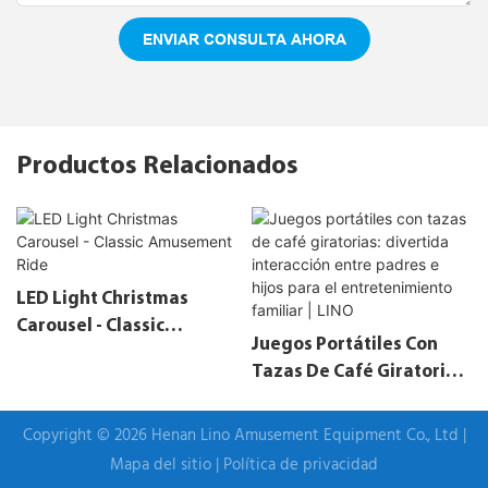
ENVIAR CONSULTA AHORA
Productos Relacionados
LED Light Christmas
Carousel - Classic
Juegos Portátiles Con
Amusement Ride
Tazas De Café Giratorias:
Divertida Interacción
Entre Padres E Hijos Para
Copyright © 2026 Henan Lino Amusement Equipment Co., Ltd |
El Entretenimiento
Mapa del sitio
|
Política de privacidad
Familiar | LINO