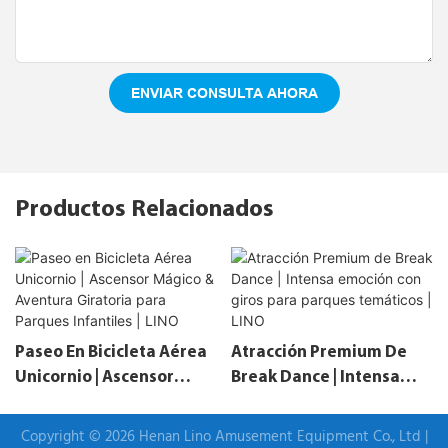
ENVIAR CONSULTA AHORA
Productos Relacionados
Paseo En Bicicleta Aérea
Atracción Premium De
Unicornio | Ascensor
Break Dance | Intensa
Mágico & Aventura
Emoción Con Giros Para
Giratoria Para Parques
Parques Temáticos | LINO
Copyright © 2026 Henan Lino Amusement Equipment Co., Ltd |