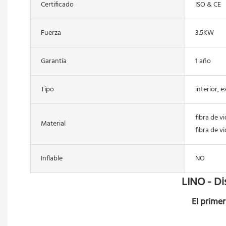
Certificado
ISO & CE
Fuerza
3.5KW
Garantía
1 año
Tipo
interior, 
fibra de vi
Material
fibra de v
Inflable
NO
LINO - Di
El prime