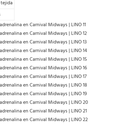
tejida
s