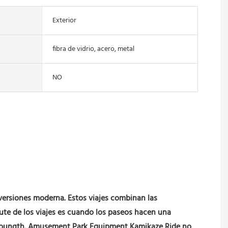
Exterior
fibra de vidrio, acero, metal
NO
versiones moderna. Estos viajes combinan las
rute de los viajes es cuando los paseos hacen una
son Youngth. Amusement Park Equipment Kamikaze Ride no