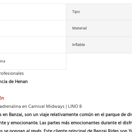
Tipo
Material
Inflable
ina
rofesionales
incia de Henan
ón
en Banzai, son un viaje relativamente común en el parque de di
nante y emocionante. Las partes más emocionantes durante el disf
res se pongan al revés. Este cliente principal de Banzai Rides 