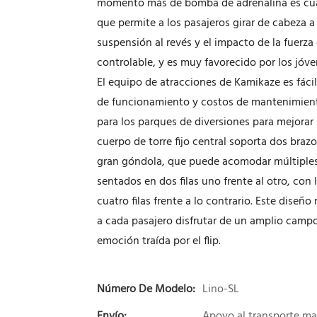
momento más de bomba de adrenalina es cuan
que permite a los pasajeros girar de cabeza a
suspensión al revés y el impacto de la fuer
controlable, y es muy favorecido por los jó
El equipo de atracciones de Kamikaze es fácil
de funcionamiento y costos de mantenimient
para los parques de diversiones para mejorar 
cuerpo de torre fijo central soporta dos braz
gran góndola, que puede acomodar múltiples
sentados en dos filas uno frente al otro, con l
cuatro filas frente a lo contrario. Este diseñ
a cada pasajero disfrutar de un amplio camp
emoción traída por el flip.
Número De Modelo:
Lino-SL
Envío:
Apoyo al transporte ma