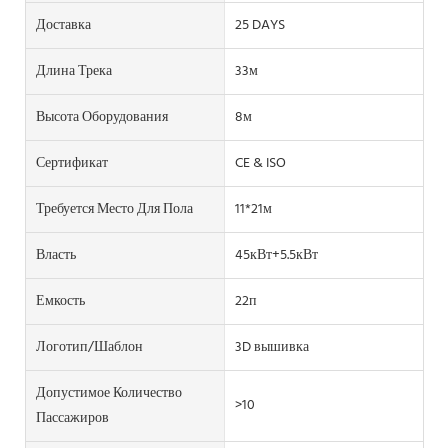
Доставка
25 DAYS
Длина Трека
33м
Высота Оборудования
8м
Сертификат
CE & ISO
Требуется Место Для Пола
11*21м
Власть
45кВт+5.5кВт
Емкость
22п
Логотип/шаблон
3D вышивка
Допустимое Количество
>10
Пассажиров