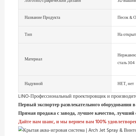
Логотип/графический Дизайн
3D вышив
Название Продукта
Песок & О
Тип
На открыт
Нержавею
Материал
сталь 304
Надувной
НЕТ, нет
LINO-Профессиональный проектировщик и производите
Первый экспортер развлекательного оборудования 
Прямая продажа с завода, лучшее качество, лучший 
Дайте нам шанс, и мы вернем вам 100% удовлетворе