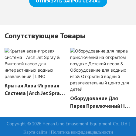
ОТПРАВИТЬ ЗАПРОС СЕЙЧАС
Сопутствующие Товары
Крытая Аква-Игровая
Система | Arch Jet Spray
Оборудование Для
& Винтовой Насос Для
Парка Приключений На
Интерактивных Водных
Открытом Воздухе
Развлечений | LINO
Детский Песок &
Copyright © 2026 Henan Lino Emusement Equipment Co., Ltd |
Оборудование Для
Карта сайта
|
Политика конфиденциальности