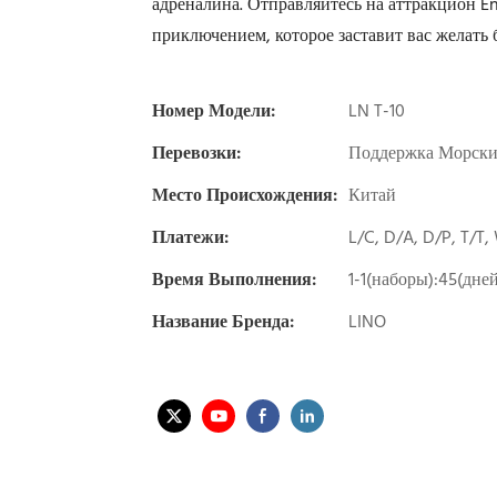
адреналина. Отправляйтесь на аттракцион E
приключением, которое заставит вас желать 
Номер Модели:
LN T-10
Перевозки:
Поддержка Морски
Место Происхождения:
Китай
Платежи:
L/C, D/A, D/P, T/T
Время Выполнения:
1-1(наборы):45(дне
Название Бренда:
LINO