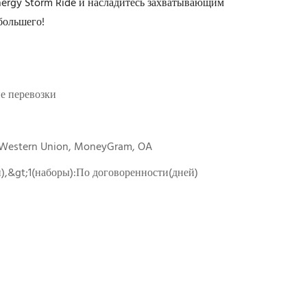
nergy Storm Ride и насладитесь захватывающим
большего!
е перевозки
, Western Union, MoneyGram, OA
й),&gt;1(наборы):По договоренности(дней)