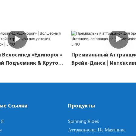
 Велосипед «Единорог»
Премиальный Аттракци
ый Подъемник & Крутой
Брейк-Данса | Интенсив
н Для Детских Игровых
Вращение В Тематически
 LINO
LINO
ые Ссылки
Продукты
АЯ
Spinning Rides
ы
Аттракционы На Маятнике