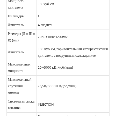
Мощность
350куб. см
двигателя
Цилиндры
1
Двигатель
4 гладить
Размеры (Д x Ш x
2050+1160*1200мм
В) (мм)
350 куб. см, горизонтальный четырехтактный
Двигатель
двигатель с воздушным охлаждением
Максимальная
20/6000 кВт/(об/мин)
мощность
Максимальный
крутящий
26,50/5000Н.м/(об/мин)
момент
Система впрыска
INJECTION
топлива