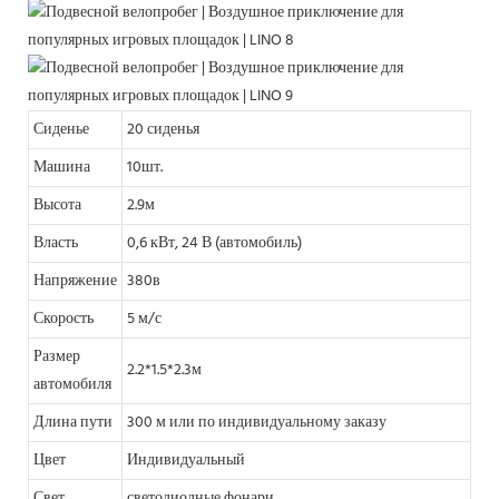
Сиденье
20 сиденья
Машина
10шт.
Высота
2.9м
Власть
0,6 кВт, 24 В (автомобиль)
Напряжение
380в
Скорость
5 м/с
Размер
2.2*1.5*2.3м
автомобиля
Длина пути
300 м или по индивидуальному заказу
Цвет
Индивидуальный
Свет
светодиодные фонари