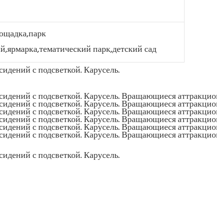
ощадка,парк
й,ярмарка,тематический парк,детский сад