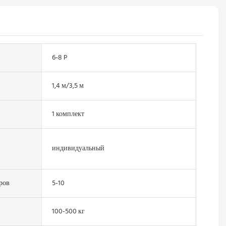
6-8 P
1,4 м/3,5 м
1 комплект
индивидуальный
ров
5-10
100-500 кг