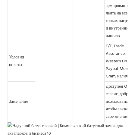
армированная
лента на всех
точках нагрузк
и внутренних
панелях
T/T, Trade
Assurance,
Условия
Western Union,
оплаты
Paypal, Money
Gram, наличные
Доступен OEM-
сервис, добро
Замечание
пожаловать,
чтобы высказат
свое мнение.