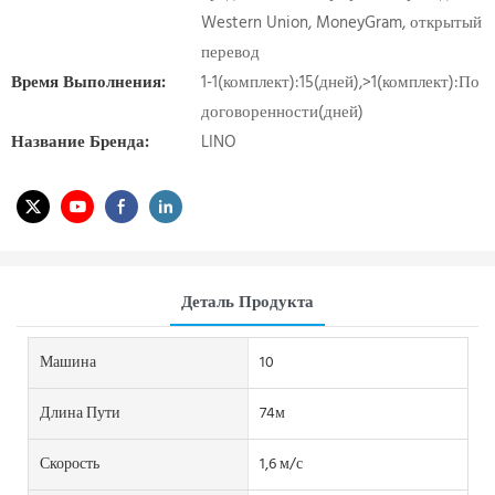
Western Union, MoneyGram, открытый
перевод
Время Выполнения:
1-1(комплект):15(дней),>1(комплект):По
договоренности(дней)
Название Бренда:
LINO
Деталь Продукта
Машина
10
Длина Пути
74м
Скорость
1,6 м/с