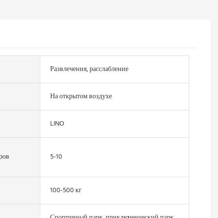
Развлечения, расслабление
На открытом воздухе
LINO
ров
5-10
100-500 кг
Спортивный парк, приключенческий парк,