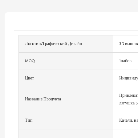
Логотип/графический Дизайн
3D вышив
MOQ
1набор
Цвет
Индивиду
Привлекат
Название Продукта
лягушка S
Тип
Качели, н