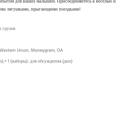
 опытом для ваших малышей. Присоединяйтесь к веселью и
лыми лягушками, прыгающими поездками!
 грузов
, Western Union, Moneygram, OA
ни),> 1 (наборы): для обсуждения (дни)