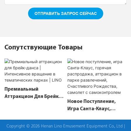
ОТПРАВИТЬ ЗАПРОС СЕЙЧАС
Сопутствующие Товары
Премиальный
Аттракцион Для Брейк-
Новое Поступление,
Данса | Интенсивное
Игра Санта-Клаус,
Вращение В
Горячая Распродажа,
Тематических Парках |
Аттракцион В Парке
Copyright © 2026 Henan Lino Emusement Equipment Co., Ltd |
LINO
Развлечений,