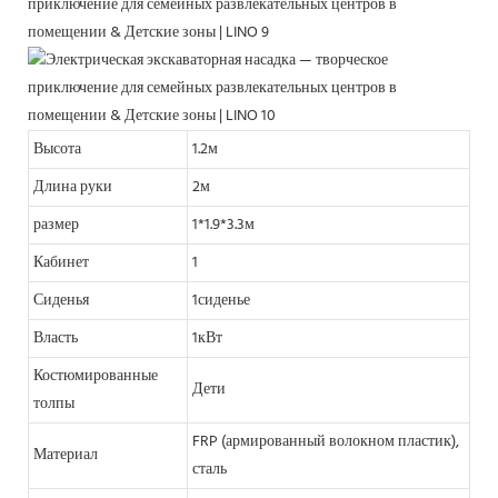
Высота
1.2м
Длина руки
2м
размер
1*1.9*3.3м
Кабинет
1
Сиденья
1сиденье
Власть
1кВт
Костюмированные
Дети
толпы
FRP (армированный волокном пластик),
Материал
сталь