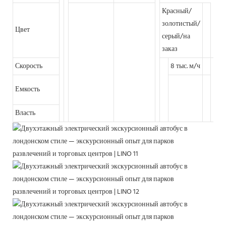
Красный/
золотистый/
Цвет
серый/на
заказ
Скорость
8 тыс. м/ч
16
Емкость
че
Власть