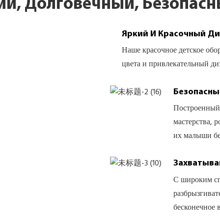
й, Долговечный, Безопасн
Яркий И Красочный Д
Наше красочное детское обо
цвета и привлекательный диз
Безопасны
Построенный 
мастерства, р
их малыши бе
Захватыва
С широким сп
разбрызгиват
бесконечное 