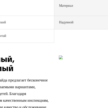
Материал
ский
Надувной
итай
ный,
елый
айда предлагает бесконечное
иваемыми вариантами,
детей. Благодаря
м качественным инспекциям,
е качество и обслуживание